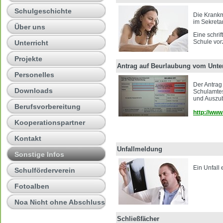
Schulgeschichte
Die Krankm
im Sekretar
Über uns
Eine schri
Schule vor
Unterricht
Projekte
Antrag auf Beurlaubung vom Unter
Personelles
Der Antrag
Downloads
Schulamtes
und Auszub
Berufsvorbereitung
http://www
Kooperationspartner
Kontakt
Unfallmeldung
Sonstige Infos
Ein Unfall
Schulförderverein
Fotoalben
Noa Nicht ohne Abschluss
Schließfächer