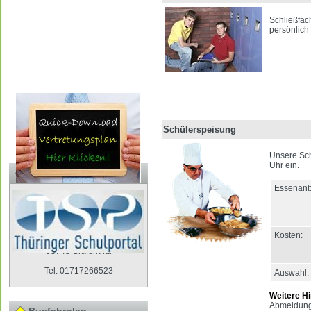
Schließfäc
persönlich
Schülerspeisung
Unsere Sch
Uhr ein.
Schulförderverein
Essenanbi
Vorsitzender des
Schulfördervereins Grund- und
Regelschule:
Sandra Götze
Kosten:
Gebersdorfer Straße 12 a
98743 Gräfenthal
Tel: 01717266523
Auswahl:
Weitere H
Abmeldung 